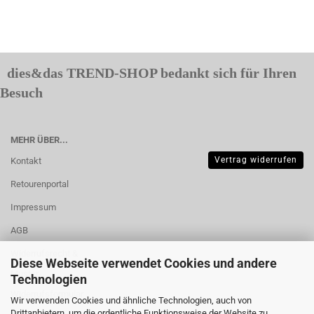
dies&das TREND-SHOP bedankt sich für Ihren
Besuch
MEHR ÜBER...
Vertrag widerrufen
Kontakt
Retourenportal
Impressum
AGB
Widerrufsrecht &
Diese Webseite verwendet Cookies und andere
Muster-
Technologien
Widerrufsformular
Wir verwenden Cookies und ähnliche Technologien, auch von
Drittanbietern, um die ordentliche Funktionsweise der Website zu