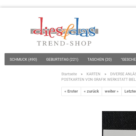
SCHMUCK (490)
GEBURTSTAG (221)
TASCHEN (20)
"GESCHEN
»
»
Startseite
KARTEN
DIVERSE ANLÄ
POSTKARTEN VON GRAFIK WERKSTATT BIEL
« Erster
« zurück
weiter »
Letzte