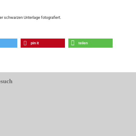
r schwarzen Unterlage fotografiert.
pin it
teilen
esuch