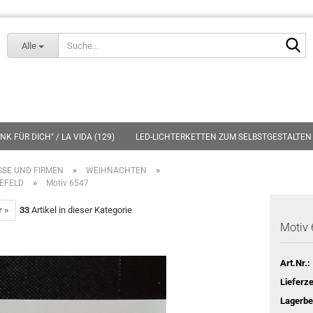
Lieferland
S
Alle
K FÜR DICH" / LA VIDA (129)
LED-LICHTERKETTEN ZUM SELBSTGESTALTEN 
»
»
SSE UND FIRMEN
WEIHNACHTEN
»
EFELD
Motiv 6547
r »
33
Artikel in dieser Kategorie
Motiv
Art.Nr.:
Lieferze
Lagerbe