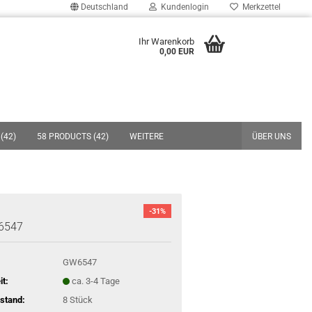
Deutschland
Kundenlogin
Merkzettel
uche...
Ihr Warenkorb
0,00 EUR
E-Mail
Passwort
(42)
58 PRODUCTS (42)
WEITERE
ÜBER UNS
Konto erstellen
-31%
Passwort vergessen?
 6547
GW6547
it:
ca. 3-4 Tage
stand:
8
Stück