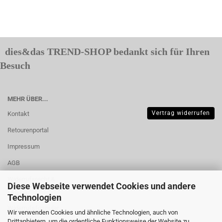
dies&das TREND-SHOP bedankt sich für Ihren
Besuch
MEHR ÜBER...
Vertrag widerrufen
Kontakt
Retourenportal
Impressum
AGB
Widerrufsrecht &
Diese Webseite verwendet Cookies und andere
Muster-
Technologien
Widerrufsformular
Wir verwenden Cookies und ähnliche Technologien, auch von
Drittanbietern, um die ordentliche Funktionsweise der Website zu