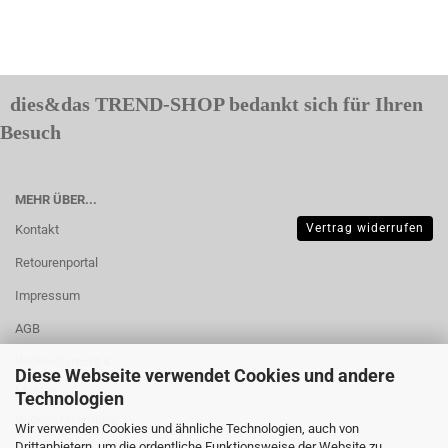
dies&das TREND-SHOP bedankt sich für Ihren
Besuch
MEHR ÜBER...
Vertrag widerrufen
Kontakt
Retourenportal
Impressum
AGB
Widerrufsrecht &
Diese Webseite verwendet Cookies und andere
Muster-
Technologien
Widerrufsformular
Wir verwenden Cookies und ähnliche Technologien, auch von
Drittanbietern, um die ordentliche Funktionsweise der Website zu