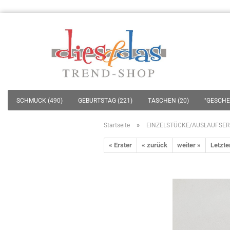
SCHMUCK (490)
GEBURTSTAG (221)
TASCHEN (20)
"GESCHEN
»
Startseite
EINZELSTÜCKE/AUSLAUFSER
« Erster
« zurück
weiter »
Letzte