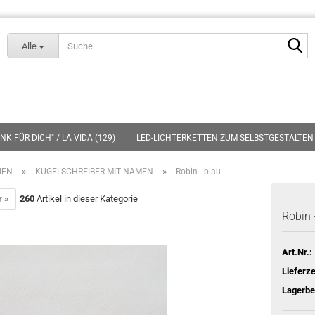
Lieferland
S
Alle
K FÜR DICH" / LA VIDA (129)
LED-LICHTERKETTEN ZUM SELBSTGESTALTEN 
»
»
IEN
KUGELSCHREIBER MIT NAMEN
Robin - blau
r »
260
Artikel in dieser Kategorie
Robin 
Art.Nr.:
Lieferze
Lagerbe