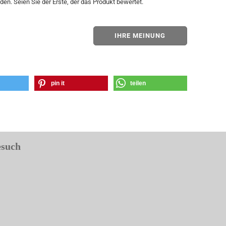
en. Seien Sie der Erste, der das Produkt bewertet.
IHRE MEINUNG
pin it
teilen
esuch