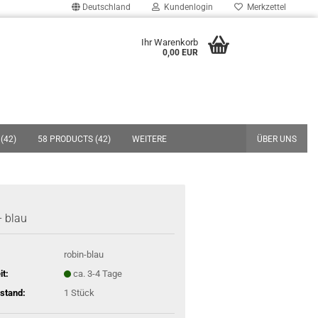
Deutschland
Kundenlogin
Merkzettel
uche...
Ihr Warenkorb
0,00 EUR
E-Mail
Passwort
(42)
58 PRODUCTS (42)
WEITERE
ÜBER UNS
Konto erstellen
- blau
Passwort vergessen?
robin-blau
it:
ca. 3-4 Tage
stand:
1
Stück