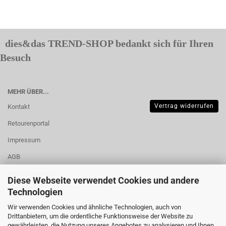
dies&das TREND-SHOP bedankt sich für Ihren
Besuch
MEHR ÜBER...
Vertrag widerrufen
Kontakt
Retourenportal
Impressum
AGB
Widerrufsrecht &
Diese Webseite verwendet Cookies und andere
Muster-
Technologien
Widerrufsformular
Wir verwenden Cookies und ähnliche Technologien, auch von
Drittanbietern, um die ordentliche Funktionsweise der Website zu
Versand- &
gewährleisten, die Nutzung unseres Angebotes zu analysieren und Ihnen