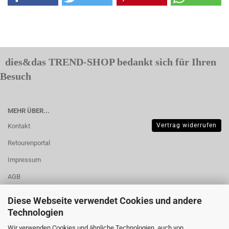
dies&das TREND-SHOP bedankt sich für Ihren
Besuch
MEHR ÜBER...
Vertrag widerrufen
Kontakt
Retourenportal
Impressum
AGB
Widerrufsrecht &
Diese Webseite verwendet Cookies und andere
Muster-
Technologien
Widerrufsformular
Wir verwenden Cookies und ähnliche Technologien, auch von