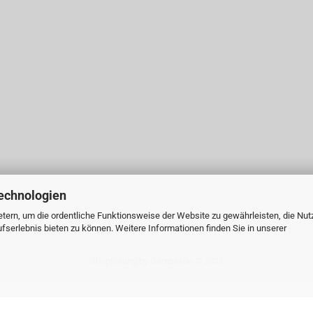
echnologien
tern, um die ordentliche Funktionsweise der Website zu gewährleisten, die Nu
serlebnis bieten zu können. Weitere Informationen finden Sie in unserer
Shoplösung
by Gambio.de © 2025