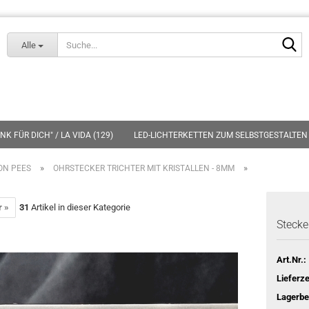
Lieferland
S
Alle
K FÜR DICH" / LA VIDA (129)
LED-LICHTERKETTEN ZUM SELBSTGESTALTEN 
»
»
ON PEES
OHRSTECKER TRICHTER MIT KRISTALLEN - 8MM
r »
31
Artikel in dieser Kategorie
Stecker
Art.Nr.:
Lieferze
Lagerbe