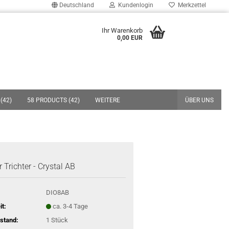
Deutschland
Kundenlogin
Merkzettel
uche...
Ihr Warenkorb
0,00 EUR
E-Mail
Passwort
(42)
58 PRODUCTS (42)
WEITERE
ÜBER UNS
Konto erstellen
Passwort vergessen?
 Trichter - Crystal AB
DIO8AB
it:
ca. 3-4 Tage
stand:
1
Stück