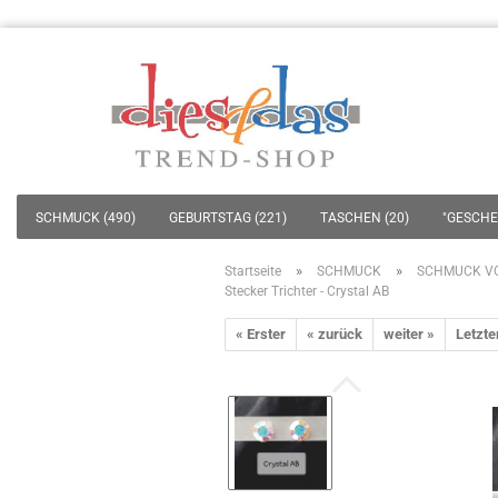
SCHMUCK (490)
GEBURTSTAG (221)
TASCHEN (20)
"GESCHEN
»
»
Startseite
SCHMUCK
SCHMUCK V
Stecker Trichter - Crystal AB
« Erster
« zurück
weiter »
Letzte