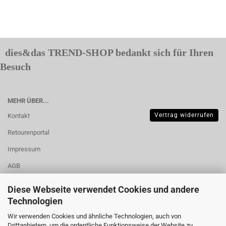
dies&das TREND-SHOP bedankt sich für Ihren
Besuch
MEHR ÜBER...
Vertrag widerrufen
Kontakt
Retourenportal
Impressum
AGB
Widerrufsrecht &
Diese Webseite verwendet Cookies und andere
Muster-
Technologien
Widerrufsformular
Wir verwenden Cookies und ähnliche Technologien, auch von
Drittanbietern, um die ordentliche Funktionsweise der Website zu