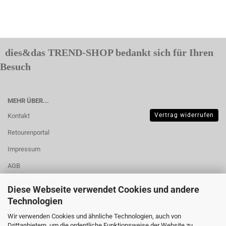
dies&das TREND-SHOP bedankt sich für Ihren
Besuch
MEHR ÜBER...
Vertrag widerrufen
Kontakt
Retourenportal
Impressum
AGB
Widerrufsrecht &
Diese Webseite verwendet Cookies und andere
Muster-
Technologien
Widerrufsformular
Wir verwenden Cookies und ähnliche Technologien, auch von
Drittanbietern, um die ordentliche Funktionsweise der Website zu