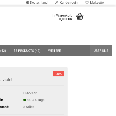
Deutschland
Kundenlogin
Merkzettel
uche...
Ihr Warenkorb
0,00 EUR
E-Mail
Passwort
(42)
58 PRODUCTS (42)
WEITERE
ÜBER UNS
Konto erstellen
-30%
 violett
Passwort vergessen?
HO22452
it:
ca. 3-4 Tage
stand:
3
Stück