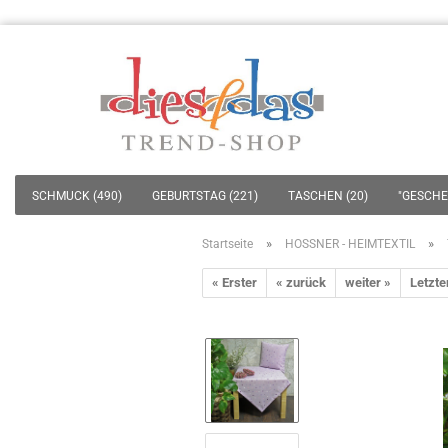
SCHMUCK (490)
GEBURTSTAG (221)
TASCHEN (20)
"GESCHEN
»
»
Startseite
HOSSNER - HEIMTEXTIL
« Erster
« zurück
weiter »
Letzte