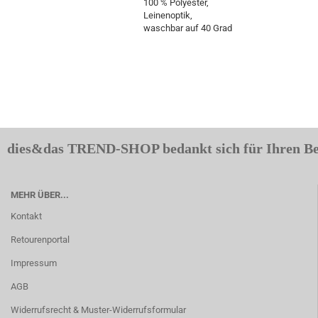
100 % Polyester,
Leinenoptik,
waschbar auf 40 Grad
dies&das TREND-SHOP bedankt sich für Ihren B
MEHR ÜBER...
Kontakt
Retourenportal
Impressum
AGB
Widerrufsrecht & Muster-Widerrufsformular