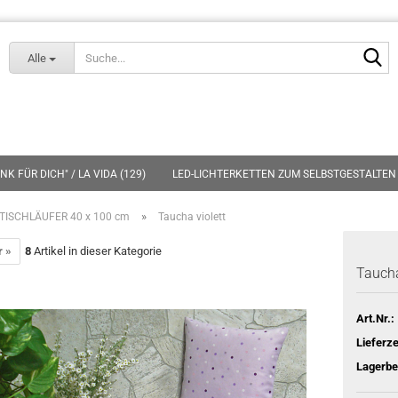
Lieferland
S
Alle
K FÜR DICH" / LA VIDA (129)
LED-LICHTERKETTEN ZUM SELBSTGESTALTEN 
»
TISCHLÄUFER 40 x 100 cm
Taucha violett
r »
8
Artikel in dieser Kategorie
Taucha
Art.Nr.:
Lieferze
Lagerbe