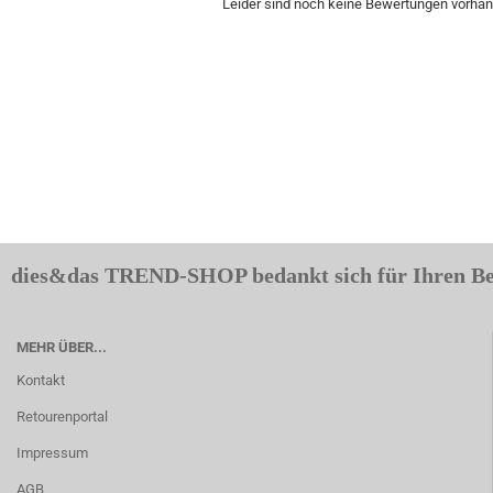
Leider sind noch keine Bewertungen vorhand
dies&das TREND-SHOP bedankt sich für Ihren B
MEHR ÜBER...
Kontakt
Retourenportal
Impressum
AGB