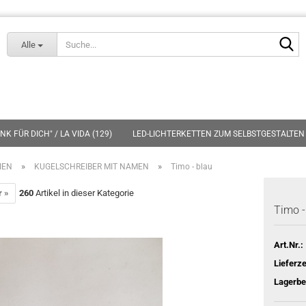
Lieferland
S
Alle
K FÜR DICH" / LA VIDA (129)
LED-LICHTERKETTEN ZUM SELBSTGESTALTEN 
»
»
IEN
KUGELSCHREIBER MIT NAMEN
Timo - blau
r »
260
Artikel in dieser Kategorie
Timo -
Art.Nr.:
Lieferze
Lagerbe