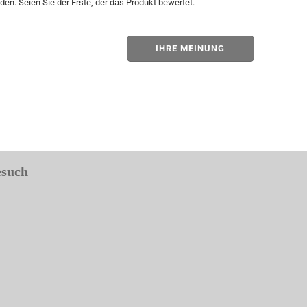
en. Seien Sie der Erste, der das Produkt bewertet.
IHRE MEINUNG
esuch