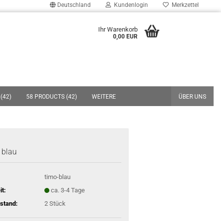
Deutschland
Kundenlogin
Merkzettel
uche...
Ihr Warenkorb
0,00 EUR
E-Mail
Passwort
(42)
58 PRODUCTS (42)
WEITERE
ÜBER UNS
Konto erstellen
 blau
Passwort vergessen?
timo-blau
it:
ca. 3-4 Tage
stand:
2
Stück