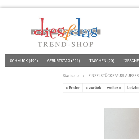
SCHMUCK (490)
GEBURTSTAG (221)
TASCHEN (20)
"GESCHEN
»
Startseite
EINZELSTÜCKE/AUSLAUFSER
« Erster
« zurück
weiter »
Letzte