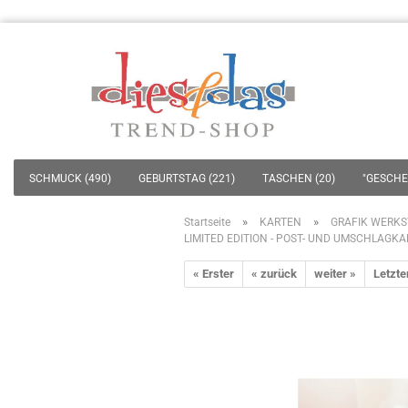
SCHMUCK (490)
GEBURTSTAG (221)
TASCHEN (20)
"GESCHEN
»
»
Startseite
KARTEN
GRAFIK WERKS
LIMITED EDITION - POST- UND UMSCHLAGK
« Erster
« zurück
weiter »
Letzte