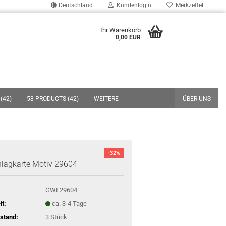
Deutschland
Kundenlogin
Merkzettel
uche...
Ihr Warenkorb
0,00 EUR
E-Mail
Passwort
(42)
58 PRODUCTS (42)
WEITERE
ÜBER UNS
Konto erstellen
-32%
Passwort vergessen?
lagkarte Motiv 29604
GWL29604
it:
ca. 3-4 Tage
stand:
3
Stück