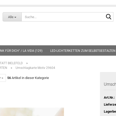
Lieferland
S
Alle
K FÜR DICH" / LA VIDA (129)
LED-LICHTERKETTEN ZUM SELBSTGESTALTEN 
»
TATT BIELEFELD
»
ARTEN
Umschlagkarte Motiv 29604
r »
56
Artikel in dieser Kategorie
Umsch
Art.Nr.:
Lieferze
Lagerbe