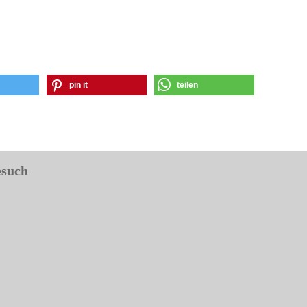
pin it
teilen
esuch