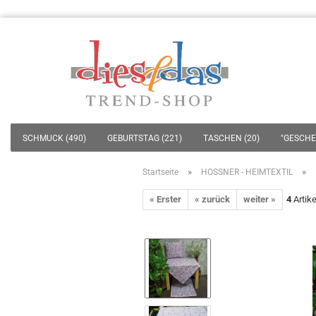
SCHMUCK (490)
GEBURTSTAG (221)
TASCHEN (20)
"GESCHEN
»
»
Startseite
HOSSNER - HEIMTEXTIL
« Erster
« zurück
weiter »
4
Artike