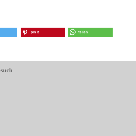
pin it
teilen
esuch