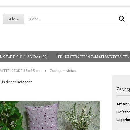
Lieferland
S
Alle
K FÜR DICH" / LA VIDA (129)
LED-LICHTERKETTEN ZUM SELBSTGESTALTEN 
»
MITTELDECKE 85 x 85 cm
Zschopau violett
l in dieser Kategorie
Zschop
Art.Nr.:
Lieferze
Lagerbe