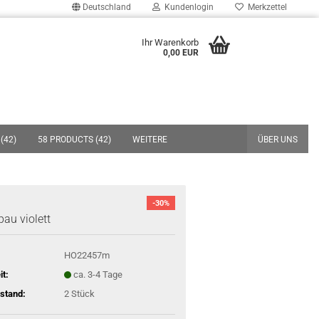
Deutschland
Kundenlogin
Merkzettel
uche...
Ihr Warenkorb
0,00 EUR
E-Mail
Passwort
(42)
58 PRODUCTS (42)
WEITERE
ÜBER UNS
Konto erstellen
-30%
au violett
Passwort vergessen?
HO22457m
it:
ca. 3-4 Tage
stand:
2
Stück