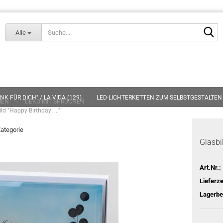
Lieferland
S
Alle
K FÜR DICH" / LA VIDA (129)
LED-LICHTERKETTEN ZUM SELBSTGESTALTEN 
»
»
IEN
DEKO MIT SPRÜCHEN
ld "Happy Birthday! ..."
EN (15)
KARTEN (266)
SCHLÜSSELANHÄNGER (24)
GAG-ARTIKEL (
Kategorie
Glasbil
Art.Nr.:
Lieferze
Lagerbe