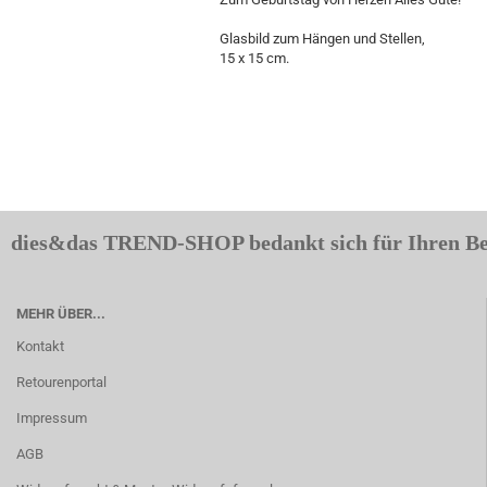
Glasbild zum Hängen und Stellen,
15 x 15 cm.
dies&das TREND-SHOP bedankt sich für Ihren B
MEHR ÜBER...
Kontakt
Retourenportal
Impressum
AGB