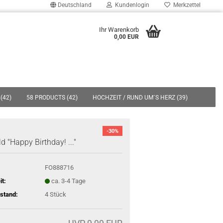
Deutschland
Kundenlogin
Merkzettel
uche...
Ihr Warenkorb
0,00 EUR
E-Mail
Passwort
(42)
58 PRODUCTS (42)
HOCHZEIT / RUND UM´S HERZ (39)
19)
SPARDOSEN (7)
EINZELSTÜCKE/AUSLAUFSERIEN (495)
-30%
ÜBER UNS
d "Happy Birthday! ..."
Konto erstellen
Passwort vergessen?
FO888716
it:
ca. 3-4 Tage
stand:
4
Stück