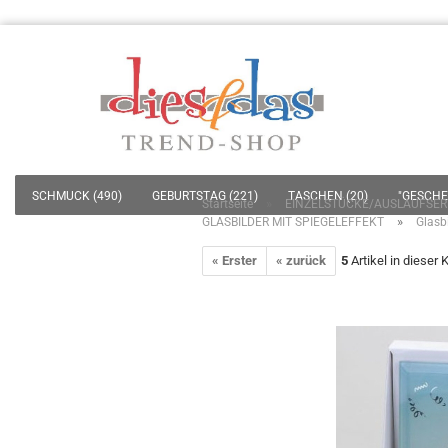
SCHMUCK (490)
GEBURTSTAG (221)
TASCHEN (20)
"GESCHEN
»
Startseite
EINZELSTÜCKE/AUSLAUFSER
»
GLASBILDER MIT SPIEGELEFFEKT
Glasbi
HOSSNER - HEIMTEXTIL (77)
DEKO / OBJEKTE - SKULPTUREN - LEUCHT
« Erster
« zurück
5
Artikel in dieser 