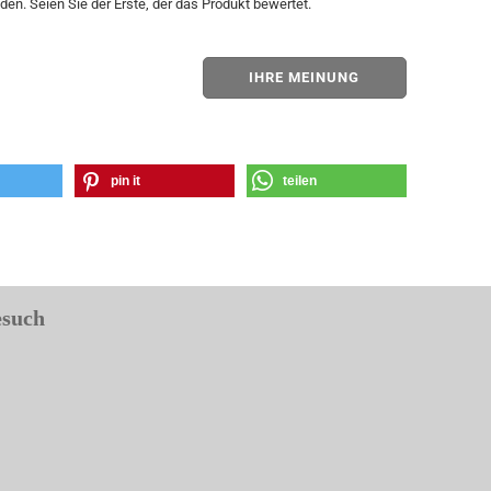
en. Seien Sie der Erste, der das Produkt bewertet.
IHRE MEINUNG
pin it
teilen
esuch