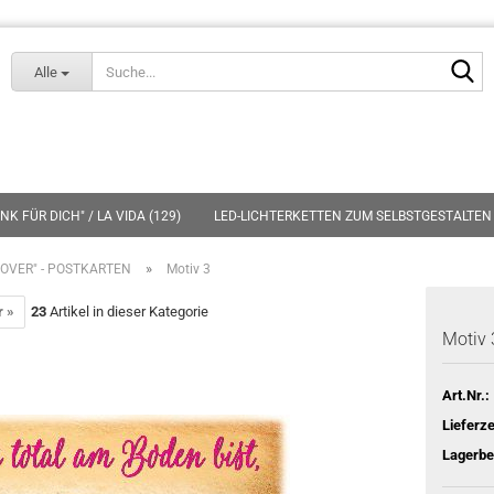
Lieferland
S
Alle
K FÜR DICH" / LA VIDA (129)
LED-LICHTERKETTEN ZUM SELBSTGESTALTEN 
»
COVER" - POSTKARTEN
Motiv 3
r »
23
Artikel in dieser Kategorie
Motiv 
Art.Nr.:
Lieferze
Lagerbe