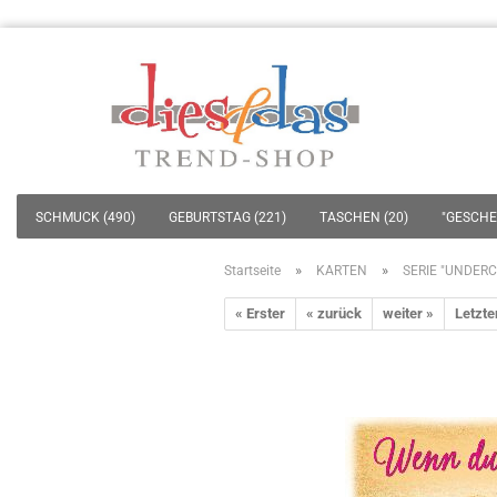
SCHMUCK (490)
GEBURTSTAG (221)
TASCHEN (20)
"GESCHEN
»
»
Startseite
KARTEN
SERIE "UNDER
« Erster
« zurück
weiter »
Letzte