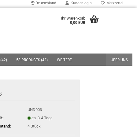
Deutschland
Kundenlogin
Merkzettel
uche...
Ihr Warenkorb
0,00 EUR
E-Mail
Passwort
(42)
58 PRODUCTS (42)
WEITERE
ÜBER UNS
Konto erstellen
3
Passwort vergessen?
UND003
it:
ca. 3-4 Tage
stand:
4
Stück