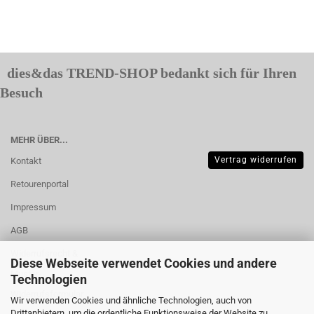
dies&das TREND-SHOP bedankt sich für Ihren
Besuch
MEHR ÜBER...
Vertrag widerrufen
Kontakt
Retourenportal
Impressum
AGB
Widerrufsrecht &
Diese Webseite verwendet Cookies und andere
Muster-
Technologien
Widerrufsformular
Wir verwenden Cookies und ähnliche Technologien, auch von
Drittanbietern, um die ordentliche Funktionsweise der Website zu