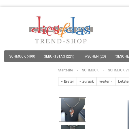
SCHMUCK (490)
GEBURTSTAG (221)
TASCHEN (20)
"GESCHEN
»
»
Startseite
SCHMUCK
SCHMUCK VO
« Erster
« zurück
weiter »
Letzte