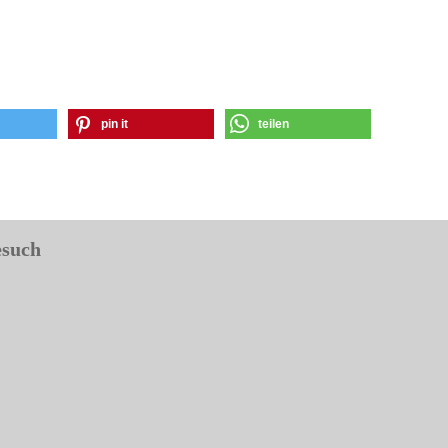
pin it
teilen
esuch