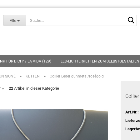
Lieferland
S
Alle
K FÜR DICH" / LA VIDA (129)
LED-LICHTERKETTEN ZUM SELBSTGESTALTEN 
»
»
N SIGNÉ
KETTEN
Collier Leder gunmetal/roségold
r »
22
Artikel in dieser Kategorie
Collie
Art.Nr.:
Lieferze
Lagerbe