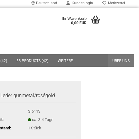
Deutschland
Kundenlogin
Merkzettel
uche...
Ihr Warenkorb
0,00 EUR
E-Mail
Passwort
(42)
58 PRODUCTS (42)
WEITERE
ÜBER UNS
Konto erstellen
r Leder gunmetal/roségold
Passwort vergessen?
SI6113
it:
ca. 3-4 Tage
stand:
1
Stück