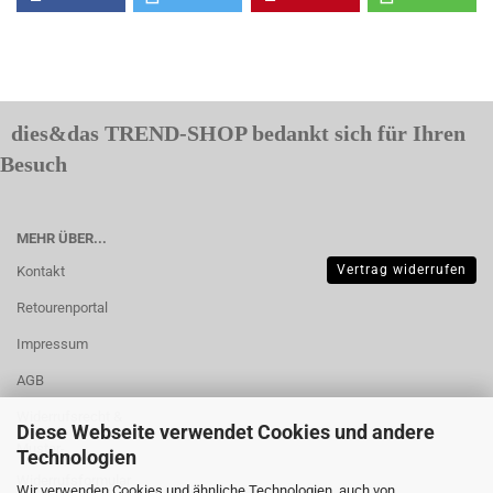
dies&das TREND-SHOP bedankt sich für Ihren
Besuch
MEHR ÜBER...
Vertrag widerrufen
Kontakt
Retourenportal
Impressum
AGB
Widerrufsrecht &
Diese Webseite verwendet Cookies und andere
Muster-
Technologien
Widerrufsformular
Wir verwenden Cookies und ähnliche Technologien, auch von