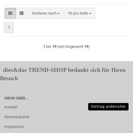
Sortieren nach
pro Seite
Sortieren nach
96 pro Seite
1
1
bis
19
(von insgesamt
19
)
dies&das TREND-SHOP bedankt sich für Ihren
Besuch
MEHR ÜBER...
Vertrag widerrufen
Kontakt
Retourenportal
Impressum