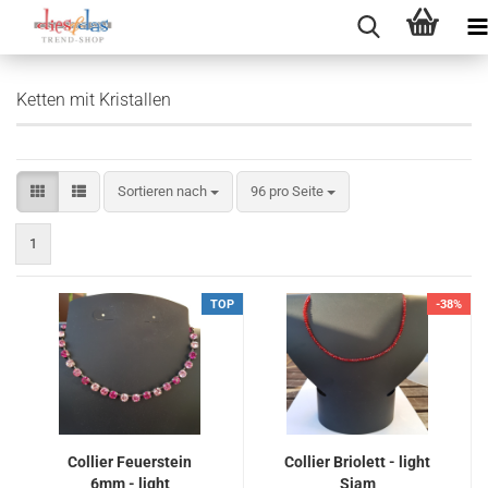
Ketten mit Kristallen
Sortieren nach
pro Seite
Sortieren nach
96 pro Seite
1
TOP
-38%
Collier Feuerstein
Collier Briolett - light
6mm - light
Siam