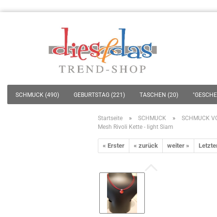
SCHMUCK (490)
GEBURTSTAG (221)
TASCHEN (20)
"GESCHEN
»
»
Startseite
SCHMUCK
SCHMUCK V
Mesh Rivoli Kette - light Siam
« Erster
« zurück
weiter »
Letzte