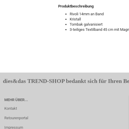
Produktbeschreibung
Rivoli 14mm an Band
Kristall
Tombak galvanisiert
3-teiliges Textilband 45 cm mit Mag
dies&das TREND-SHOP bedankt sich für Ihren B
MEHR ÜBER...
Kontakt
Retourenportal
Impressum