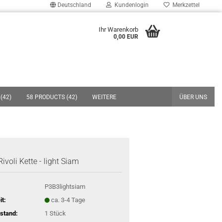
Deutschland
Kundenlogin
Merkzettel
uche...
Ihr Warenkorb
0,00 EUR
E-Mail
Passwort
(42)
58 PRODUCTS (42)
WEITERE
ÜBER UNS
Konto erstellen
Passwort vergessen?
ivoli Kette - light Siam
P3B3lightsiam
it:
ca. 3-4 Tage
stand:
1
Stück