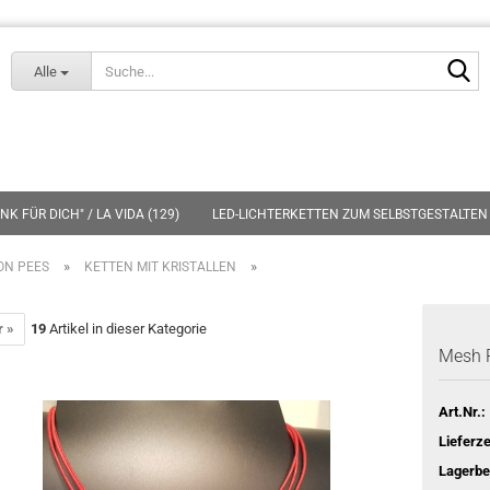
Lieferland
S
Alle
K FÜR DICH" / LA VIDA (129)
LED-LICHTERKETTEN ZUM SELBSTGESTALTEN 
»
»
ON PEES
KETTEN MIT KRISTALLEN
r »
19
Artikel in dieser Kategorie
Mesh R
Art.Nr.:
Lieferze
Lagerbe